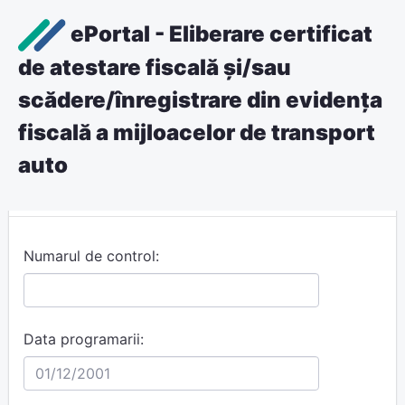
ePortal - Eliberare certificat
de atestare fiscală și/sau
scădere/înregistrare din evidența
fiscală a mijloacelor de transport
Pentru anulare completati datele
auto
de mai jos
Numarul de control:
Data programarii: